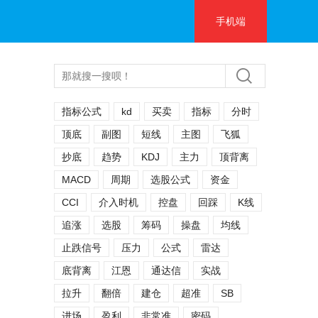
手机端
指标公式
kd
买卖
指标
分时
顶底
副图
短线
主图
飞狐
抄底
趋势
KDJ
主力
顶背离
MACD
周期
选股公式
资金
CCI
介入时机
控盘
回踩
K线
追涨
选股
筹码
操盘
均线
止跌信号
压力
公式
雷达
底背离
江恩
通达信
实战
拉升
翻倍
建仓
超准
SB
进场
盈利
非常准
密码