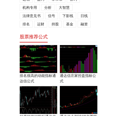
机构专用
分析
大智慧
法律意见书
信号
下影线
日线
排名
运财
持股
基金
融资
股票推荐公式
排名很高的动能指标通
通达信庄家控盘指标公
达信公式
式