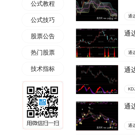
公式教程
通
公式技巧
通
股票公告
热门股票
通
技术指标
通
KD
通
通