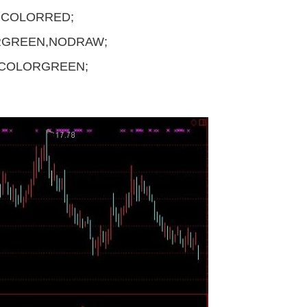
),COLORRED;
LORGREEN,NODRAW;
),COLORGREEN;