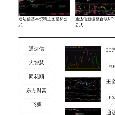
通达信基本资料主图指标公
通达信新编整合版KD
式
公式
通达信
非
大智慧
指
同花顺
主
东方财富
KD
飞狐
20
通