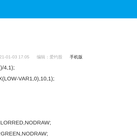
-01-03 17:05
编辑：爱约股
手机版
4,1);
LOW-VAR1,0),10,1);
COLORRED,NODRAW;
LORGREEN,NODRAW;