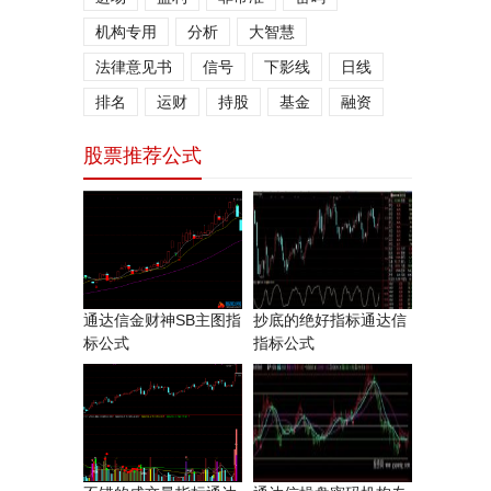
机构专用
分析
大智慧
法律意见书
信号
下影线
日线
排名
运财
持股
基金
融资
股票推荐公式
通达信金财神SB主图指
抄底的绝好指标通达信
标公式
指标公式