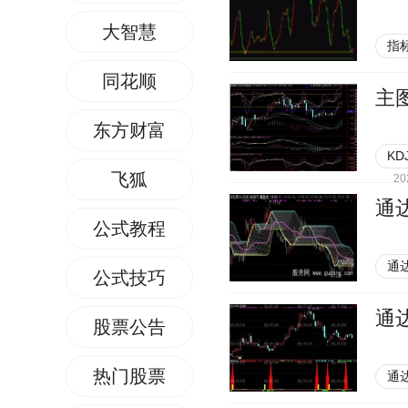
大智慧
指
同花顺
主
东方财富
KD
飞狐
20
通
公式教程
通
公式技巧
通
股票公告
热门股票
通