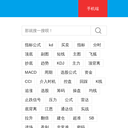
手机端
指标公式
kd
买卖
指标
分时
顶底
副图
短线
主图
飞狐
抄底
趋势
KDJ
主力
顶背离
MACD
周期
选股公式
资金
CCI
介入时机
控盘
回踩
K线
追涨
选股
筹码
操盘
均线
止跌信号
压力
公式
雷达
底背离
江恩
通达信
实战
拉升
翻倍
建仓
超准
SB
进场
盈利
非常准
密码