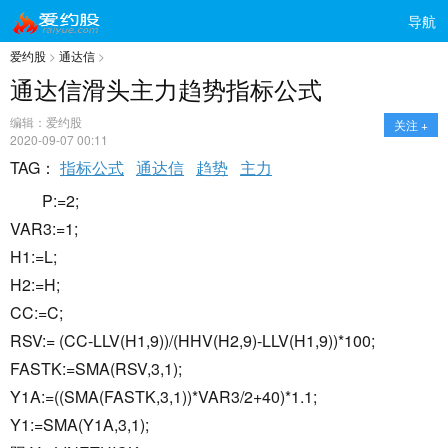
导航
爱约股
>
通达信
>
通达信滑头主力趋势指标公式
编辑：爱约股
关注 +
2020-09-07 00:11
TAG：
指标公式
通达信
趋势
主力
P:=2;
VAR3:=1;
H1:=L;
H2:=H;
CC:=C;
RSV:= (CC-LLV(H1,9))/(HHV(H2,9)-LLV(H1,9))*100;
FASTK:=SMA(RSV,3,1);
Y1A:=((SMA(FASTK,3,1))*VAR3/2+40)*1.1;
Y1:=SMA(Y1A,3,1);