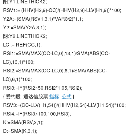
阳:Y1,LINETHICK2;
RSV1:= (HHV(H2,9)-CC)/(HHV(H2,9)-LLV(H1,9))*100;
Y2A:=(SMA(RSV1,3,1)*VAR3/2)*1.1;
Y2:=SMA(Y2A,3,1);
阴:Y2,LINETHICK2;
LC := REF(CC,1);
RSI1:=SMA(MAX(CC-LC,0),13,1)/SMA(ABS(CC-
LC),13,1)*100;
RSI2:=SMA(MAX(CC-LC,0),6,1)/SMA(ABS(CC-
LC),6,1)*100;
RSI3:=IF(RSI2>50,RSI2*1.05,RSI2);
{ 爱约股_通达信股票
指标
公式
}
RSV3:=(CC-LLV(H1,54))/(HHV(H2,54)-LLV(H1,54))*100;
RSI4:=IF(RSI3>100,100,RSI3);
K:=SMA(RSV,3,1);
D:=SMA(K,3,1);