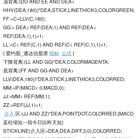
顶背离:(DD AND EE AND DEA<
HHV(DEA,180))*DEA,STICK,LINETHICK3,COLORGREEN;
FF:=C=LLV(C,180);
GG:= DEA> REF(DEA,1) AND REF(DEA>
REF(DEA,1),1)=1;
LL:=C< REF(C,1) AND REF(C< REF(C,1),1)=1;
{ 爱约股_通达信股票
指标
公式
}
下降背离:(LL AND GG)*DEA,COLORMAGENTA;
底背离:(FF AND GG AND DEA>
LLV(DEA,180))*DEA,STICK,LINETHICK3,COLORRED;
MM:=IF(MACD< 0,MACD,0);
JJ:=MM> REF(MM,1);
ZZ:=REF(JJ,1)=1;
介入
区:(JJ AND ZZ)*DEA,POINTDOT,COLORRED;{MACD
蓝柱缩短---指今日比昨天短}
STICKLINE(介入区=DEA,DEA,DIFF,3,0),COLORRED;