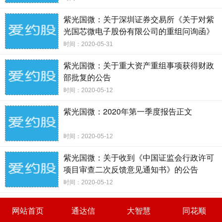
______________________________
紫光国微：关于深圳证券交易所《关于对紫
四、被提名人已经按照中国证监会《上市公司高级管理
光国芯微电子股份有限公司的重组问询函》
（中小板重组问询函（需行政许可）
人员培训工作指引》
时间：2020-05-31
【2019】第39号）之回复
的规定取得独立董事资格证书。
紫光国微：关于重大资产重组事项获得财政
部批复的公告
□是 √否
时间：2020-05-12
紫光国微：2020年第一季度报告正文
如否，请详细说明：_黄文玉已承诺参加最近一次独立董
事培训并取得深圳
时间：2020-05-12
证券交易所认可的独立董事资格证书。
_____________________________
紫光国微：关于收到《中国证监会行政许可
五、被提名人担任独立董事不会违反《中华人民共和国
项目审查二次反馈意见通知书》的公告
公务员法》的相关
时间：2020-05-12
规定。
网站首页
通达信
大智慧
同花顺