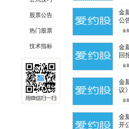
金
股票公告
公
热门股票
金
技术指标
金
回
公
金
金
议
金
金
开