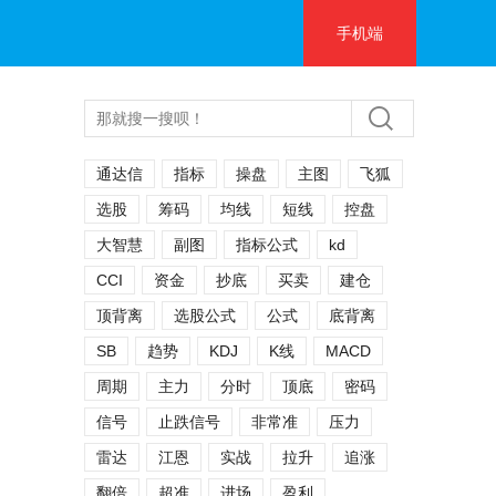
手机端
通达信
指标
操盘
主图
飞狐
选股
筹码
均线
短线
控盘
大智慧
副图
指标公式
kd
CCI
资金
抄底
买卖
建仓
顶背离
选股公式
公式
底背离
SB
趋势
KDJ
K线
MACD
周期
主力
分时
顶底
密码
信号
止跌信号
非常准
压力
雷达
江恩
实战
拉升
追涨
翻倍
超准
进场
盈利