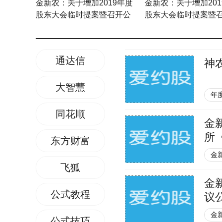
金新农：关于增加2019年度
金新农：关于增加201
股东大会临时提案暨召开公
股东大会临时提案暨
司2019年度股东大会的补充
司2019年度股东大会
通知
次补充通知
通达信
神
大智慧
年
同花顺
金
所
东方财富
函
金
飞狐
金
公式教程
议
金
公式技巧