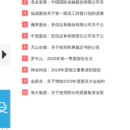
2
圣农发展：中国国际金融股份有限公司关
于公司发行股份购买资产之2019年度业绩
3
福成股份关于第一期员工持股计划的进展
承诺实现情况及资产减值测试情况之核查
公告
意见
4
佩蒂股份：安信证券股份有限公司关于公
司2019年度内部控制自我评价报告的核查
5
中宠股份：宏信证券有限责任公司关于公
意见
司2019年度保荐工作报告
6
天山生物：关于收到民事裁定书的公告
7
罗牛山：2020年第一季度报告全文
8
神农科技：2019年度独立董事述职报告
（涂显亚）
9
金新农：关于增加2019年度股东大会临时
提案暨召开公司2019年度股东大会的第二
10
海大集团：关于使用部分闲置募集资金暂
次补充通知
时补充流动资金的公告