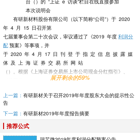
台（）的 “上证 e 访谈”栏目在线直接参加
本次说明会
有研新材料股份有限公司（以下简称“公司”）于 2020
年 4 月 15 日召开第
七届董事会第二十次会议，审议通过了《2019 年度
利润分
配
预案》等事项，并
于 2020 年 4 月 17 日 刊 登 于 指 定 信 息 披 露 媒
体 及 上 海 证 券 交 易 所 网 站
（）。根据《上海证券交易所上市公司现金分红指引》、
展开剩余的59%
《关于推
进上市公司召开投资者说明会工作的通知》等相关规定，为
上一篇：
有研新材关于召开2019年年度股东大会的提示性公
便于广大投资者更全
告
面深入地了解公司情况，公司决定于 2020 年 4 月 24 日
下一篇：
有研新材2019年年度报告摘要
召开投资者说明会，就公
司 2019 年度现金分红方案的具体情况、经营业绩、公司战
推荐公式
略、发展方向等事项
瑞芯微2019年度利润分配预案公告