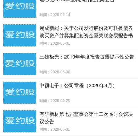
与广大投资者进行充分沟通。
一、说明会类型
时间：2020-06-14
本次投资者说明会以网络平台在线交流方式召开，公司
将针对 2019 年度现
易成新能：关于公司发行股份及可转换债券
购买资产并募集配套资金暨关联交易报告书
金分红方案的具体情况、经营业绩、公司战略、发展方向等
草案及其摘要的修订说明公告
与投资者进行互动交
时间：2020-05-31
流和沟通，在信息披露允许的范围内就投资者普遍关注的问
三雄极光：2019年年度报告披露提示性公告
题进行回答。
二、说明会召开的时间、地点
时间：2020-05-30
（一）会议召开时间：2020 年 4 月 24 日（星期五）
中颖电子：公司章程（2020年4月）
上午 9:00-10:00。
（二）会议召开地址：投资者可以登录上海证券交易
时间：2020-05-20
所“上证 e 互动”网络
平台（）的 “上证 e 访谈”栏目在线直接参加本
有研新材第七届监事会第十二次临时会议决
议公告
次说明会。
（三）会议召开方式：网络平台在线交流。
时间：2020-05-31