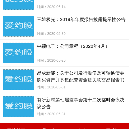
时间：2020-06-14
北京市中伦律师事务
所
三雄极光：2019年年度报告披露提示性公告
关于嘉兴斯达半导体股份有限公司
时间：2020-05-30
中颖电子：公司章程（2020年4月）
2019 年年度股东大会
的
时间：2020-05-20
易成新能：关于公司发行股份及可转换债券
法律意
购买资产并募集配套资金暨关联交易报告书
见书
草案及其摘要的修订说明公告
时间：2020-05-31
致：嘉兴斯达半导体股份有限公司
有研新材第七届监事会第十二次临时会议决
议公告
北京市中伦律师事务所（以下简称“本所”）接受嘉兴斯达
时间：2020-05-31
半导体股份有限